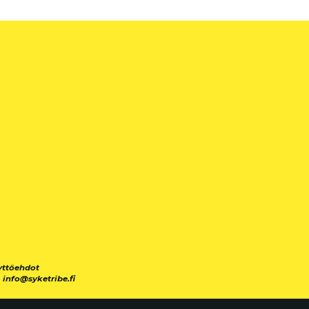
yttöehdot
|
info@syketribe.fi