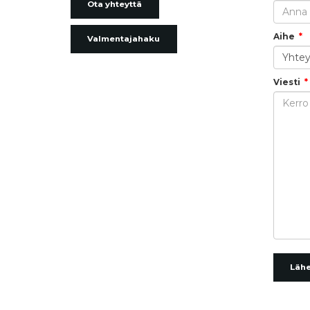
Ota yhteyttä
Aihe
Valmentajahaku
Viesti
Läh