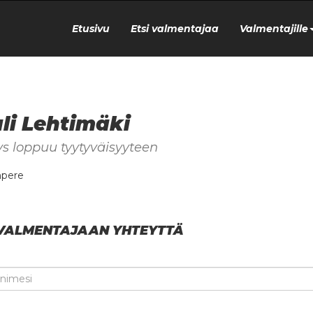
Etusivu
Etsi valmentajaa
Valmentajille
li Lehtimäki
ys loppuu tyytyväisyyteen
pere
VALMENTAJAAN YHTEYTTÄ