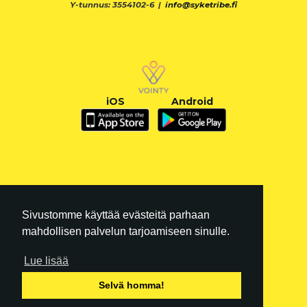
Y-tunnus: 3554102-6 |
info@syketribe.fi
iOS
Android
Sivustomme käyttää evästeitä parhaan
mahdollisen palvelun tarjoamiseen sinulle.
Lue lisää
FI
|
EN
Selvä homma!