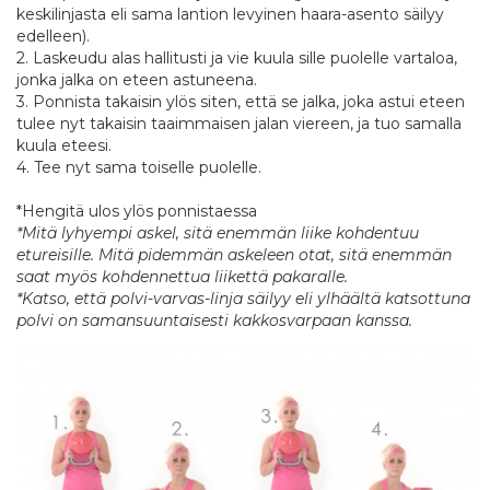
keskilinjasta eli sama lantion levyinen haara-asento säilyy
edelleen).
2. Laskeudu alas hallitusti ja vie kuula sille puolelle vartaloa,
jonka jalka on eteen astuneena.
3. Ponnista takaisin ylös siten, että se jalka, joka astui eteen
tulee nyt takaisin taaimmaisen jalan viereen, ja tuo samalla
kuula eteesi.
4. Tee nyt sama toiselle puolelle.
*Hengitä ulos ylös ponnistaessa
*Mitä lyhyempi askel, sitä enemmän liike kohdentuu
etureisille. Mitä pidemmän askeleen otat, sitä enemmän
saat myös kohdennettua liikettä pakaralle.
*Katso, että polvi-varvas-linja säilyy eli ylhäältä katsottuna
polvi on samansuuntaisesti kakkosvarpaan kanssa.