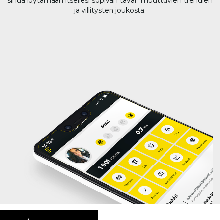
sinua löytämään itsellesi sopivan tavan muuttuvien trendien
ja villitysten joukosta.