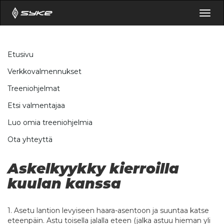
Togg
navig
Etusivu
Verkkovalmennukset
Treeniohjelmat
Etsi valmentajaa
Luo omia treeniohjelmia
Ota yhteyttä
Askelkyykky kierroilla
kuulan kanssa
1. Asetu lantion levyiseen haara-asentoon ja suuntaa katse
eteenpäin. Astu toisella jalalla eteen (jalka astuu hieman yli