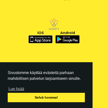
iOS
Android
Sivustomme käyttää evästeitä parhaan
mahdollisen palvelun tarjoamiseen sinulle.
Lue lisää
FI
|
EN
Selvä homma!