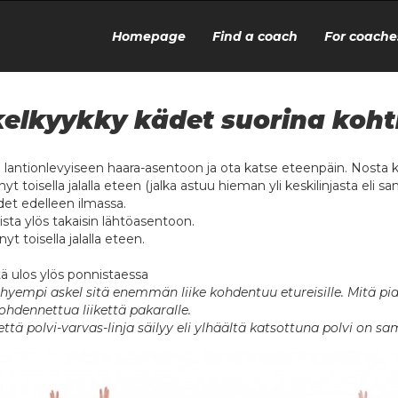
Homepage
Find a coach
For coache
elkyykky kädet suorina koht
u lantionlevyiseen haara-asentoon ja ota katse eteenpäin. Nosta kuu
nyt toisella jalalla eteen (jalka astuu hieman yli keskilinjasta eli 
det edelleen ilmassa.
ista ylös takaisin lähtöasentoon.
nyt toisella jalalla eteen.
ä ulos ylös ponnistaessa
yhyempi askel sitä enemmän liike kohdentuu etureisille. Mitä 
hdennettua liikettä pakaralle.
että polvi-varvas-linja säilyy eli ylhäältä katsottuna polvi on