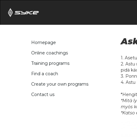
Ask
Homepage
Online coachings
1. Aset
Training programs
2. Astu 
pidä kä
Find a coach
3. Ponn
4. Astu 
Create your own programs
*Hengit
Contact us
*Mitä l
myös ko
*Katso 