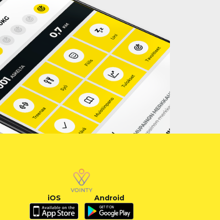
iOS
Android