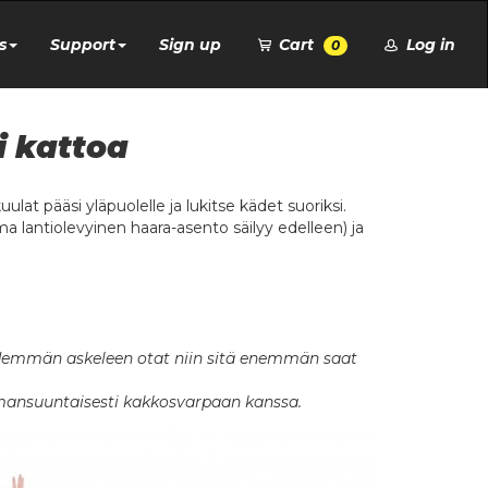
s
Support
Sign up
Cart
Log in
0
i kattoa
lat pääsi yläpuolelle ja lukitse kädet suoriksi.
sama lantiolevyinen haara-asento säilyy edelleen) ja
pidemmän askeleen otat niin sitä enemmän saat
 samansuuntaisesti kakkosvarpaan kanssa.