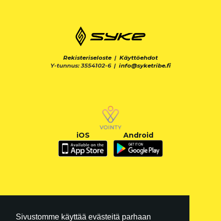
Rekisteriseloste
|
Käyttöehdot
Y-tunnus: 3554102-6 |
info@syketribe.fi
iOS
Android
Sivustomme käyttää evästeitä parhaan