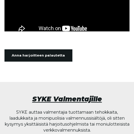
Anna harjoitteen palautetta
SYKE Valmentajille
SYKE auttaa valmentajia tuottamaan tehokkaita,
laadukkaita ja monipuolisia valmennussisältöjä, oli sitten
kysymys yksittäisistä harjoitusohjelmista tai moniulotteisista
verkkovalmennuksista.