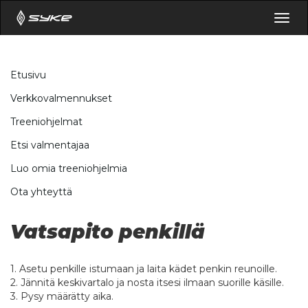
Togg
navig
Etusivu
Verkkovalmennukset
Treeniohjelmat
Etsi valmentajaa
Luo omia treeniohjelmia
Ota yhteyttä
Vatsapito penkillä
1. Asetu penkille istumaan ja laita kädet penkin reunoille.
2. Jännitä keskivartalo ja nosta itsesi ilmaan suorille käsille.
3. Pysy määrätty aika.