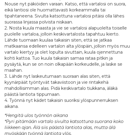
Nouse nyt päkiöiden varaan. Katso, että vartalosi on suora,
eikä lantiosi ole huomattavasti korkeammalla tai
tipahtaneena. Sivulta katsottuna vartalosi pitäisi olla lähes
suorassa linjassa polvista niskaan.
2. Nosta kuula maasta ja vie se vartalosi alapuolelta toiselle
puolelle vartaloa, jolloin keskivartalosta tapahtuu kierto.
Lähde tuomaan kuulaa takaisin siten, että se jatkaa
matkaansa edelleen vartalon alta ylöspäin, jolloin myös muu
vartalo kiertyy ja olet lopulta sivuttain, kuula ojennettuna
kohti kattoa. Tuo kuula takaisin samaa rataa pitkin ja
pysäytä, kun se on noin olkapään korkeudelle, ja laske se
maahan.
3. Lähde nyt laskeutumaan suoraan alas siten, että
kyynärpäät työntyvät takaviistoon ja vie rintakehä
mahdollisimman alas. Pidä keskivartalo tiukkana, äläkä
päästä lantiota tippumaan.
4. Työnnä nyt kädet takaisin suoriksi ylöspunnerruksen
aikana.
*Hengitä ulos työnnön aikana
*Pyri pitämään vartalo sivulta katsottuna suorana koko
liikkeen ajan. Älä siis päästä lantiota alas, mutta älä
myöskään työnnä lantiota ylös.