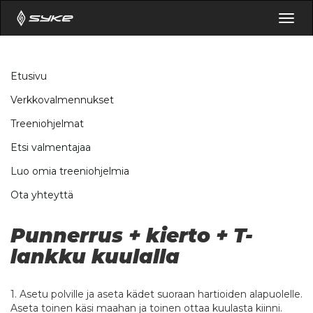
Togg
navig
Etusivu
Verkkovalmennukset
Treeniohjelmat
Etsi valmentajaa
Luo omia treeniohjelmia
Ota yhteyttä
Punnerrus + kierto + T-
lankku kuulalla
1. Asetu polville ja aseta kädet suoraan hartioiden alapuolelle.
Aseta toinen käsi maahan ja toinen ottaa kuulasta kiinni.