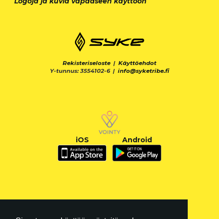
Logoja ja kuvia vapaaseen käyttöön
Rekisteriseloste
|
Käyttöehdot
Y-tunnus: 3554102-6 |
info@syketribe.fi
iOS
Android