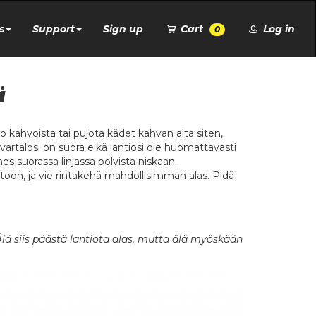
s
Support
Sign up
Cart
Log in
0
ä
joko kahvoista tai pujota kädet kahvan alta siten,
artalosi on suora eikä lantiosi ole huomattavasti
es suorassa linjassa polvista niskaan.
toon, ja vie rintakehä mahdollisimman alas. Pidä
Älä siis päästä lantiota alas, mutta älä myöskään