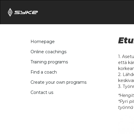
Etu
Homepage
Online coachings
1. Asetu
Training programs
että kä
korkeamm
Find a coach
2. Lähd
keskiva
Create your own programs
3. Työnn
Contact us
*Hengit
*Pyri p
työnnä 