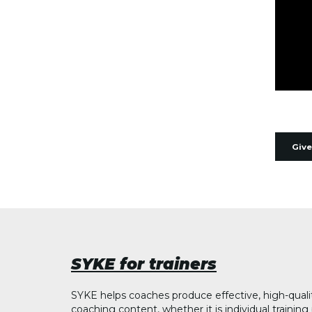
Give
SYKE for trainers
SYKE helps coaches produce effective, high-quali
coaching content, whether it is individual trainin