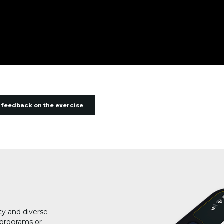
 feedback on the exercise
ty and diverse
g programs or