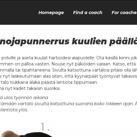
Homepage
Find a coach
For coache
nojapunnerrus kuulien pääll
 polville ja aseta kuulat hartioidesi alapuolelle. Ota käsillä kiinni 
mmen on palloa vasten. Nouse nyt päkiöiden varaan. Katso, että v
alla tai tipahtaneena. Sivulta katsottuna vartalosi pitäisi olla läh
e nyt laskeutumaan alas siten, että kyynärpäät työntyvät takaviis
rtalo tiukkana äläkä päästä lantiota tippumaan.
ä nyt kädet takaisin suoriksi.
ä ulos työnnön aikana
itämään vartalo sivulta katsottuna suorana koko liikkeen ajan. 
lantiota ylös.