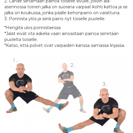
2. Lähde siirtämään painoa toiselle sivulle, jolloin ala-
asennossa toinen jalka on suorana varpaat kohti kattoa ja se
jalka on koukussa, jonka päälle kehonpaino on varattuna.
3. Ponnista ylös ja siirrä paino nyt toiselle puolelle.
*Hengitä ulos ponnistaessa
*Jalat eivät ota askelia vaan ainoastaan painoa siirretään
puolelta toiselle.
*Katso, että polvet ovat varpaiden kanssa samassa linjassa.