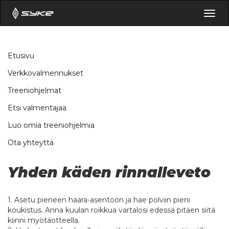
Togg
navig
Etusivu
Verkkovalmennukset
Treeniohjelmat
Etsi valmentajaa
Luo omia treeniohjelmia
Ota yhteyttä
Yhden käden rinnalleveto
1. Asetu pieneen haara-asentoon ja hae polviin pieni
koukistus. Anna kuulan roikkua vartalosi edessä pitäen siitä
kiinni myötäotteella.