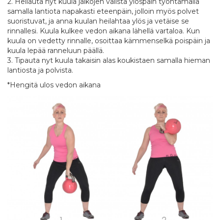
2. Heilauta nyt kuula jalkojen välistä ylöspäin työntämällä
samalla lantiota napakasti eteenpäin, jolloin myös polvet
suoristuvat, ja anna kuulan heilahtaa ylös ja vetäise se
rinnallesi. Kuula kulkee vedon aikana lähellä vartaloa. Kun
kuula on vedetty rinnalle, osoittaa kämmenselkä poispäin ja
kuula lepää ranneluun päällä.
3. Tipauta nyt kuula takaisin alas koukistaen samalla hieman
lantiosta ja polvista.
*Hengitä ulos vedon aikana