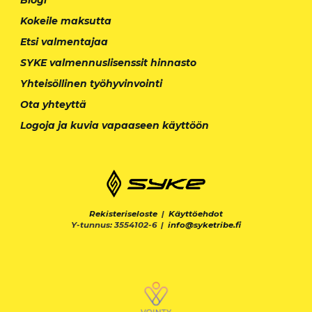
Kokeile maksutta
Etsi valmentajaa
SYKE valmennuslisenssit hinnasto
Yhteisöllinen työhyvinvointi
Ota yhteyttä
Logoja ja kuvia vapaaseen käyttöön
Rekisteriseloste
|
Käyttöehdot
Y-tunnus: 3554102-6 |
info@syketribe.fi