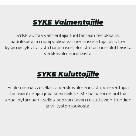
SYKE Valmentajille
SYKE auttaa valmentajia tuottamaan tehokkaita,
laadukkaita ja monipuolisia valmennussisältöjä, oli sitten
kysymys yksittäisistä harjoitusohjelmista tai moniulotteisista
verkkovalmennuksista.
SYKE Kuluttajille
Ei ole olemassa sellaista verkkovalmennusta, valmentajaa
tai asiantuntijaa joka sopii kaikille. Me haluamme auttaa
sinua löytämään itsellesi sopivan tavan muuttuvien trendien
ja villitysten joukosta.