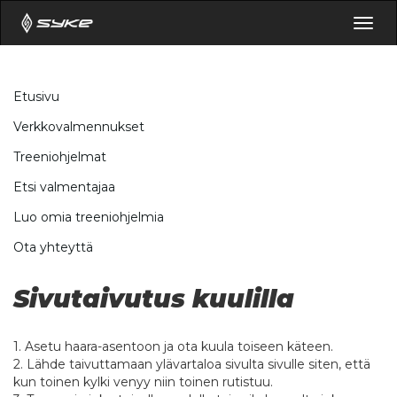
Togg
navig
Etusivu
Verkkovalmennukset
Treeniohjelmat
Etsi valmentajaa
Luo omia treeniohjelmia
Ota yhteyttä
Sivutaivutus kuulilla
1. Asetu haara-asentoon ja ota kuula toiseen käteen.
2. Lähde taivuttamaan ylävartaloa sivulta sivulle siten, että
kun toinen kylki venyy niin toinen rutistuu.