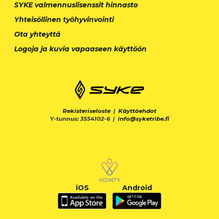
SYKE valmennuslisenssit hinnasto
Yhteisöllinen työhyvinvointi
Ota yhteyttä
Logoja ja kuvia vapaaseen käyttöön
Rekisteriseloste
|
Käyttöehdot
Y-tunnus: 3554102-6 |
info@syketribe.fi
iOS
Android