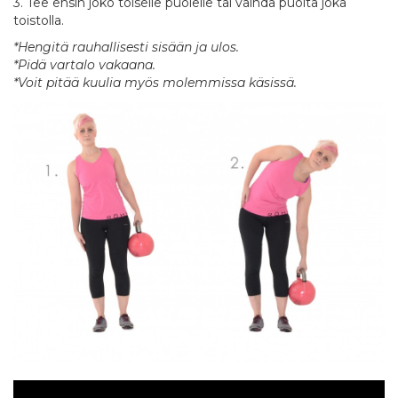
3. Tee ensin joko toiselle puolelle tai vaihda puolta joka
toistolla.
*Hengitä rauhallisesti sisään ja ulos.
*Pidä vartalo vakaana.
*Voit pitää kuulia myös molemmissa käsissä.