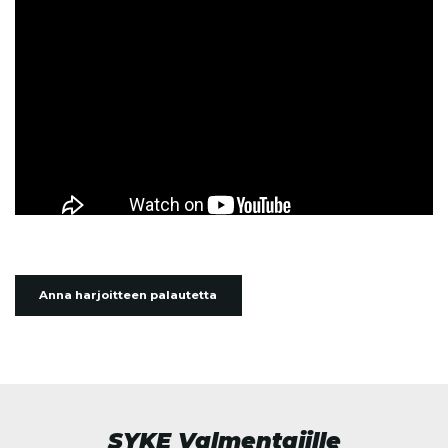
Anna harjoitteen palautetta
SYKE Valmentajille