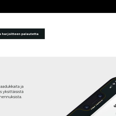
 harjoitteen palautetta
aadukkaita ja
 yksittäisistä
lmennuksista.