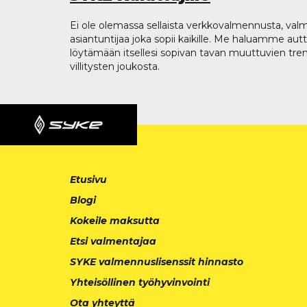
Ei ole olemassa sellaista verkkovalmennusta, valm
asiantuntijaa joka sopii kaikille. Me haluamme aut
löytämään itsellesi sopivan tavan muuttuvien tren
villitysten joukosta.
Etusivu
Blogi
Kokeile maksutta
Etsi valmentajaa
SYKE valmennuslisenssit hinnasto
Yhteisöllinen työhyvinvointi
Ota yhteyttä