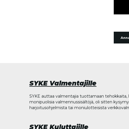
Anna
SYKE Valmentajille
SYKE auttaa valmentajia tuottamaan tehokkaita, l
monipuolisia valmennussisältöjä, oli sitten kysymys
harjoitusohjelmista tai moniulotteisista verkkova
SYKE Kuluttajille