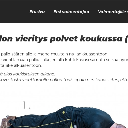
Etusivu
Etsi valmentajaa
Valmentajille
lon vieritys polvet koukussa 
a pallo säären alle ja mene muutoin ns. lankkuasentoon.
 vierittämään palloa jalkojen alla kohti käsiäsi samalla selkää pyör
ta liike alkuasentoon.
ä ulos koukistuksen aikana.
isävastusta vierittämällä palloa taaksepäin niin kauas siten, e