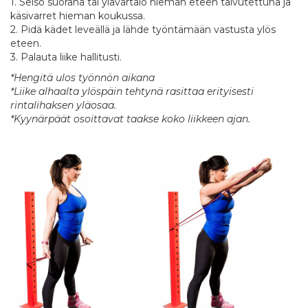
1. Seiso suorana tai ylävartalo hieman eteen taivutettuna ja
käsivarret hieman koukussa.
2. Pidä kädet leveällä ja lähde työntämään vastusta ylös
eteen.
3. Palauta liike hallitusti.
*Hengitä ulos työnnön aikana
*Liike alhaalta ylöspäin tehtynä rasittaa erityisesti
rintalihaksen yläosaa.
*Kyynärpäät osoittavat taakse koko liikkeen ajan.