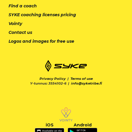
Find a coach
SYKE coaching licenses pricing
Vointy
Contact us
Logos and images for free use
Privacy Policy
|
Terms of use
Y-tunnus: 3554102-6 |
info@syketribe.fi
iOS
Android