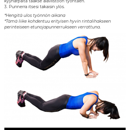
kyynärpäitä taakse alaviistoon työntäen.
3. Punnerra itsesi takaisin ylös.
*Hengitä ulos työnnön aikana
*Tämä liike kohdentuu erityisen hyvin rintalihakseen
perinteiseen etunojapunnerrukseen verrattuna.