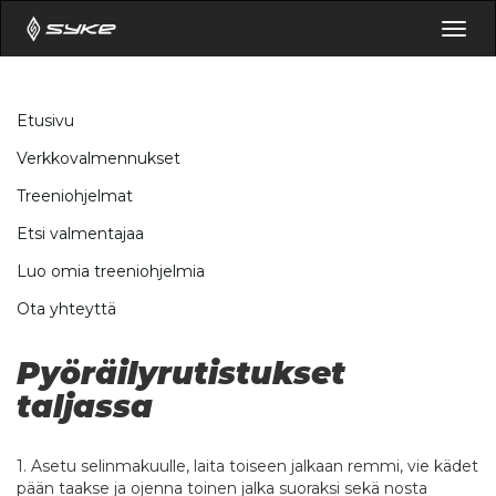
Togg
navig
Etusivu
Verkkovalmennukset
Treeniohjelmat
Etsi valmentajaa
Luo omia treeniohjelmia
Ota yhteyttä
Pyöräilyrutistukset
taljassa
1. Asetu selinmakuulle, laita toiseen jalkaan remmi, vie kädet
pään taakse ja ojenna toinen jalka suoraksi sekä nosta