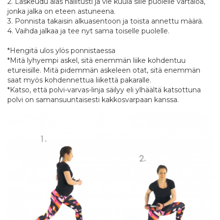
2. Laskeudu alas hallitusti ja vie kuula sille puolelle vartaloa,
jonka jalka on eteen astuneena.
3. Ponnista takaisin alkuasentoon ja toista annettu määrä.
4. Vaihda jalkaa ja tee nyt sama toiselle puolelle.
*Hengitä ulos ylös ponnistaessa
*Mitä lyhyempi askel, sitä enemmän liike kohdentuu
etureisille. Mitä pidemmän askeleen otat, sitä enemmän
saat myös kohdennettua liikettä pakaralle.
*Katso, että polvi-varvas-linja säilyy eli ylhäältä katsottuna
polvi on samansuuntaisesti kakkosvarpaan kanssa.