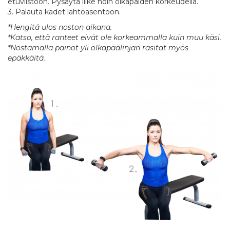
etuviistoon. Pysäytä liike noin olkapäiden korkeudella.
3. Palauta kädet lähtöasentoon.
*Hengitä ulos noston aikana.
*Katso, että ranteet eivät ole korkeammalla kuin muu käsi.
*Nostamalla painot yli olkapäälinjan rasitat myös
epäkkäitä.