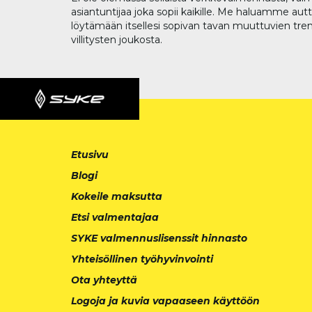
asiantuntijaa joka sopii kaikille. Me haluamme aut
löytämään itsellesi sopivan tavan muuttuvien tren
villitysten joukosta.
Etusivu
Blogi
Kokeile maksutta
Etsi valmentajaa
SYKE valmennuslisenssit hinnasto
Yhteisöllinen työhyvinvointi
Ota yhteyttä
Logoja ja kuvia vapaaseen käyttöön