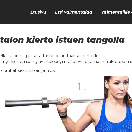
Etusivu
Etsi valmentajaa
Valmentajille
talon kierto istuen tangolla
selkä suorana ja aseta tanko pään taakse hartioille.
e nyt kiertämään ylävartaloasi, mutta pyri pitämään alakroppa mahdo
 rauhallisesti sisään ja ulos.