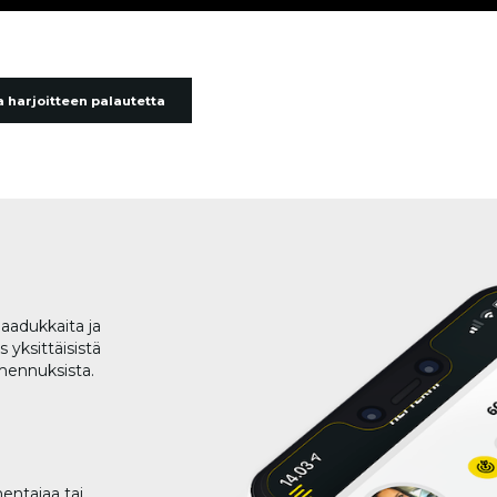
 harjoitteen palautetta
aadukkaita ja
 yksittäisistä
lmennuksista.
entajaa tai