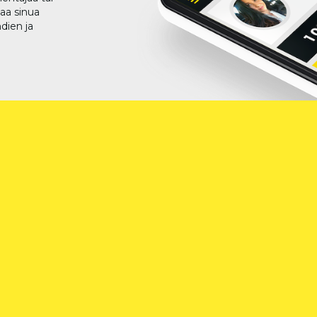
taa sinua
dien ja