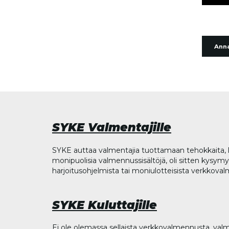
Anna
SYKE Valmentajille
SYKE auttaa valmentajia tuottamaan tehokkaita, l
monipuolisia valmennussisältöjä, oli sitten kysymys
harjoitusohjelmista tai moniulotteisista verkkova
SYKE Kuluttajille
Ei ole olemassa sellaista verkkovalmennusta, valm