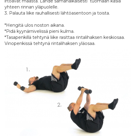
irtoavat maasta. Lähde samanaikaisesti tuomaan käsiä
yhteen rinnan yläpuolelle.
3. Palauta liike rauhallisesti lähtöasentoon ja toista.
*Hengitä ulos noston aikana.
*Pidä kyynärnivelissä pieni kulma.
*Tasapenkillä tehtynä liike rasittaa rintalihaksen keskiosaa.
Vinopenkissä tehtynä rintalihaksen yläosaa.