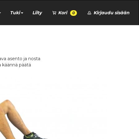
Tuki
Liity
Kori
Kirjaudu sisään
0
kava asento ja nosta
ja käännä päätä