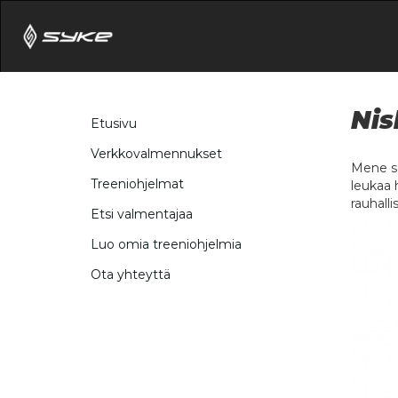
Nis
Etusivu
Verkkovalmennukset
Mene se
Treeniohjelmat
leukaa 
rauhalli
Etsi valmentajaa
Luo omia treeniohjelmia
Ota yhteyttä