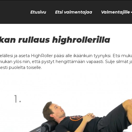
Etusivu
Etsi valmentajaa
Valmentajille
kan rullaus highrollerilla
lällesi ja aseta HighRoller pääsi alle ikäänkuin tyynyksi. Etsi mu
hiukan ylös niin, että pystyt hengittämään vapaasti. Sulje silmät 
sesti puolelta toiselle.