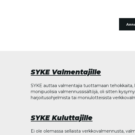
Anna
SYKE Valmentajille
SYKE auttaa valmentajia tuottamaan tehokkaita, l
monipuolisia valmennussisältöjä, oli sitten kysymys
harjoitusohjelmista tai moniulotteisista verkkova
SYKE Kuluttajille
Ei ole olemassa sellaista verkkovalmennusta, valm