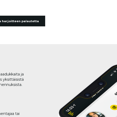
 harjoitteen palautetta
aadukkaita ja
 yksittäisistä
lmennuksista.
entajaa tai