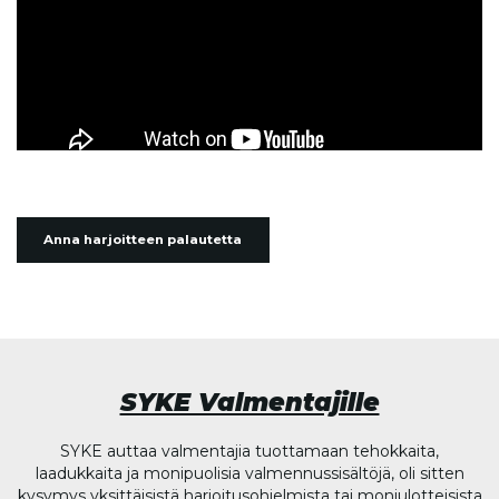
Anna harjoitteen palautetta
SYKE Valmentajille
SYKE auttaa valmentajia tuottamaan tehokkaita,
laadukkaita ja monipuolisia valmennussisältöjä, oli sitten
kysymys yksittäisistä harjoitusohjelmista tai moniulotteisista