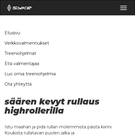
Togg
navig
Etusivu
Verkkovalmennukset
Treeniohjelmat
Etsi valmentajaa
Luo omia treeniohjelmia
Ota yhteyttä
säären kevyt rullaus
highrollerilla
Istu maahan ja pidä rullan molemmista päistä kiinni.
Koukista rullatavan puolen jalka ja