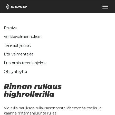
Togg
navig
Etusivu
Verkkovalmennukset
Treeniohjelmat
Etsi valmentajaa
Luo omia treeniohjelmia
Ota yhteyttä
Rinnan rullaus
highrollerilla
Vie rulla hauiksen rullausasennosta lähemmäs itseäsi ja
käännä rintamansuunta rullaa