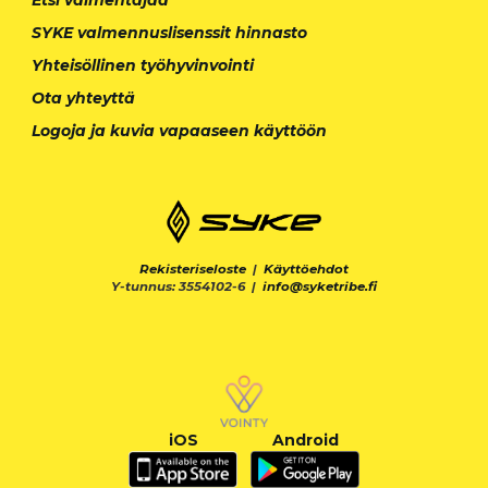
SYKE valmennuslisenssit hinnasto
Yhteisöllinen työhyvinvointi
Ota yhteyttä
Logoja ja kuvia vapaaseen käyttöön
Rekisteriseloste
|
Käyttöehdot
Y-tunnus: 3554102-6 |
info@syketribe.fi
iOS
Android