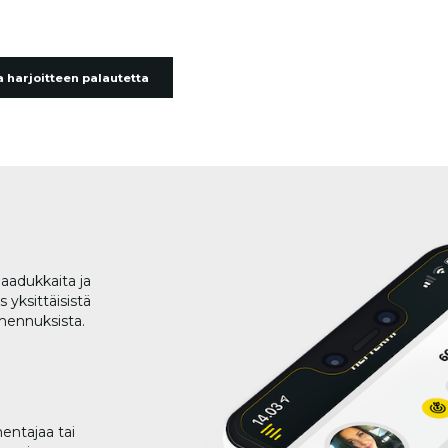
 harjoitteen palautetta
aadukkaita ja
 yksittäisistä
lmennuksista.
entajaa tai