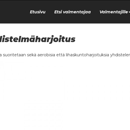
Etusivu
Etsi valmentajaa
Valmentajille
istelmäharjoitus
 suoritetaan sekä aerobisia että lihaskuntoharjoituksia yhdistele