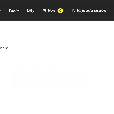
Tuki
Liity
Kori
Kirjaudu sisään
0
mällä.