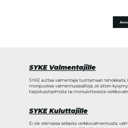
Anna
SYKE Valmentajille
SYKE auttaa valmentajia tuottamaan tehokkaita, l
monipuolisia valmennussisältöjä, oli sitten kysymys
harjoitusohjelmista tai moniulotteisista verkkova
SYKE Kuluttajille
Ei ole olemassa sellaista verkkovalmennusta, valm