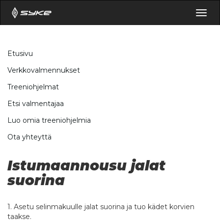
Togg
navig
Etusivu
Verkkovalmennukset
Treeniohjelmat
Etsi valmentajaa
Luo omia treeniohjelmia
Ota yhteyttä
Istumaannousu jalat
suorina
1. Asetu selinmakuulle jalat suorina ja tuo kädet korvien
taakse.