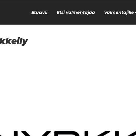
Etusivu
Etsi valmentajaa
Valmentajille
kkeily