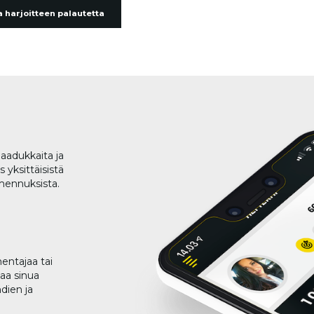
 harjoitteen palautetta
aadukkaita ja
 yksittäisistä
lmennuksista.
entajaa tai
taa sinua
dien ja