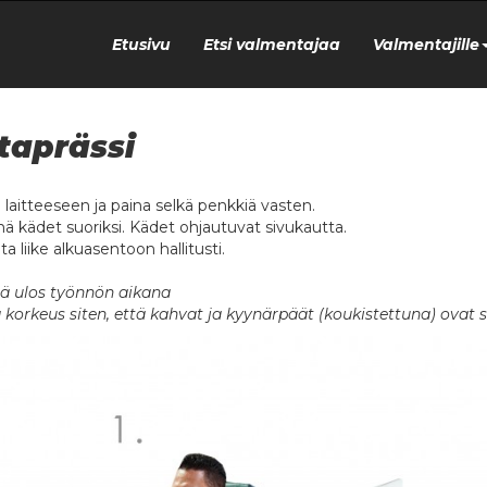
Etusivu
Etsi valmentajaa
Valmentajille
taprässi
u laitteeseen ja paina selkä penkkiä vasten.
nä kädet suoriksi. Kädet ohjautuvat sivukautta.
ta liike alkuasentoon hallitusti.
ä ulos työnnön aikana
 korkeus siten, että kahvat ja kyynärpäät (koukistettuna) ovat s