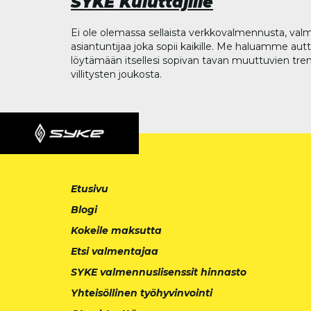
SYKE Kuluttajille
Ei ole olemassa sellaista verkkovalmennusta, valm
asiantuntijaa joka sopii kaikille. Me haluamme aut
löytämään itsellesi sopivan tavan muuttuvien tren
villitysten joukosta.
Etusivu
Blogi
Kokeile maksutta
Etsi valmentajaa
SYKE valmennuslisenssit hinnasto
Yhteisöllinen työhyvinvointi