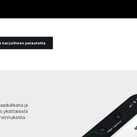
 harjoitteen palautetta
aadukkaita ja
 yksittäisistä
lmennuksista.