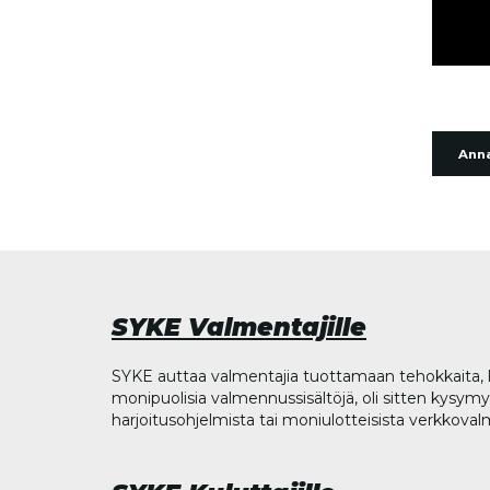
Anna
SYKE Valmentajille
SYKE auttaa valmentajia tuottamaan tehokkaita, l
monipuolisia valmennussisältöjä, oli sitten kysymys
harjoitusohjelmista tai moniulotteisista verkkova