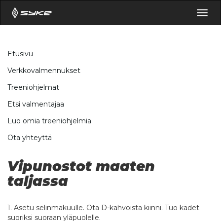
Togg
navig
Etusivu
Verkkovalmennukset
Treeniohjelmat
Etsi valmentajaa
Luo omia treeniohjelmia
Ota yhteyttä
Vipunostot maaten
taljassa
1. Asetu selinmakuulle. Ota D-kahvoista kiinni. Tuo kädet
suoriksi suoraan yläpuolelle.