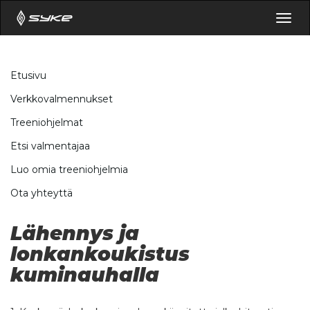
Togg
navig
Etusivu
Verkkovalmennukset
Treeniohjelmat
Etsi valmentajaa
Luo omia treeniohjelmia
Ota yhteyttä
Lähennys ja
lonkankoukistus
kuminauhalla