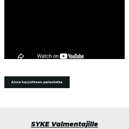
Anna harjoitteen palautetta
SYKE Valmentajille