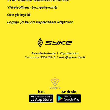
Yhteisöllinen työhyvinvointi
Ota yhteyttä
Logoja ja kuvia vapaaseen käyttöön
Rekisteriseloste
|
Käyttöehdot
Y-tunnus: 3554102-6 |
info@syketribe.fi
iOS
Android