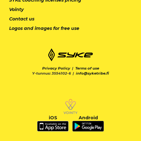
SYKE coaching licenses pricing
Vointy
Contact us
Logos and images for free use
Privacy Policy
|
Terms of use
Y-tunnus: 3554102-6 |
info@syketribe.fi
iOS
Android