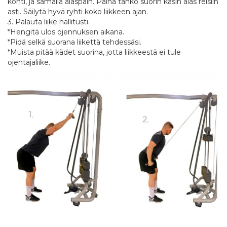
kohti, ja samalla alaspäin. Paina tanko suorin käsin alas reisiin
asti. Säilytä hyvä ryhti koko liikkeen ajan.
3. Palauta liike hallitusti.
*Hengitä ulos ojennuksen aikana.
*Pidä selkä suorana liikettä tehdessäsi.
*Muista pitää kädet suorina, jotta liikkeestä ei tule
ojentajaliike.