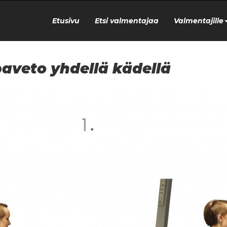
Etusivu
Etsi valmentajaa
Valmentajille
aveto yhdellä kädellä