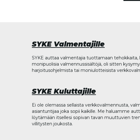
SYKE Valmentajille
SYKE auttaa valmentajia tuottamaan tehokkaita, l
monipuolisia valmennussisältöjä, oli sitten kysymys
harjoitusohjelmista tai moniulotteisista verkkova
SYKE Kuluttajille
Ei ole olemassa sellaista verkkovalmennusta, valm
asiantuntijaa joka sopii kaikille. Me haluamme aut
löytämään itsellesi sopivan tavan muuttuvien tren
villitysten joukosta.