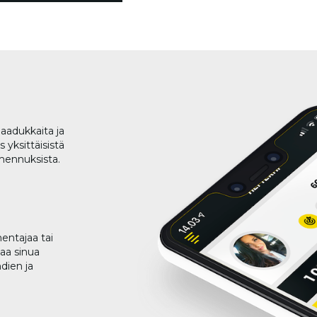
aadukkaita ja
 yksittäisistä
lmennuksista.
entajaa tai
taa sinua
dien ja