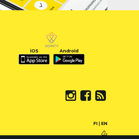
iOS
Android
FI
|
EN