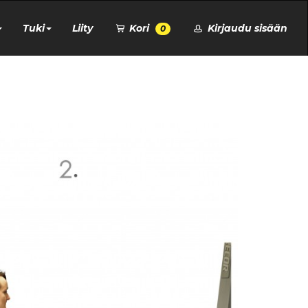
Tuki
Liity
Kori
Kirjaudu sisään
0