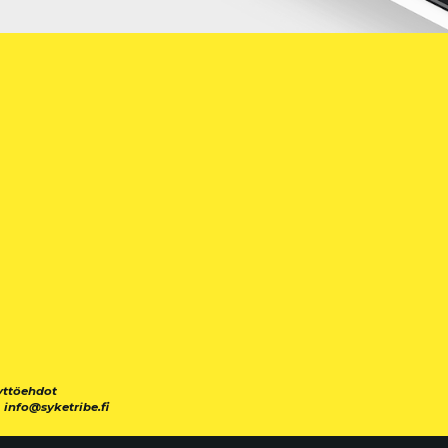
yttöehdot
|
info@syketribe.fi