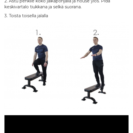
2. Astu penkile koko jalkapohjalla ja nouse ylös. Pidä
keskivartalo tiukkana ja selkä suorana.
3. Toista toisella jalalla