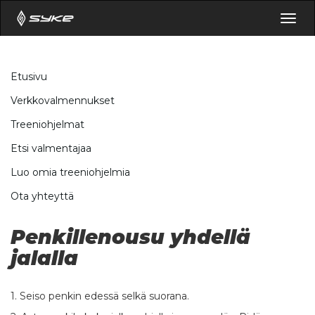
Togg
navig
Etusivu
Verkkovalmennukset
Treeniohjelmat
Etsi valmentajaa
Luo omia treeniohjelmia
Ota yhteyttä
Penkillenousu yhdellä
jalalla
1. Seiso penkin edessä selkä suorana.