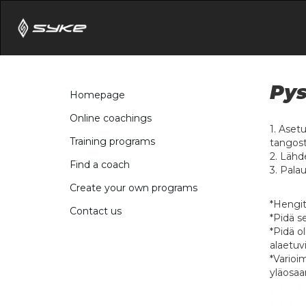
Pys
Homepage
Online coachings
1. Aset
Training programs
tangost
2. Lähd
Find a coach
3. Palau
Create your own programs
*Hengit
Contact us
*Pidä s
*Pidä o
alaetuvi
*Varioi
yläosaa