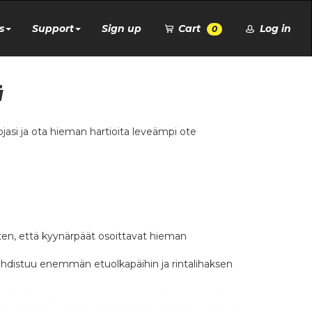
s
Support
Sign up
Cart
Log in
0
ä
jasi ja ota hieman hartioita leveämpi ote
siten, että kyynärpäät osoittavat hieman
ohdistuu enemmän etuolkapäihin ja rintalihaksen