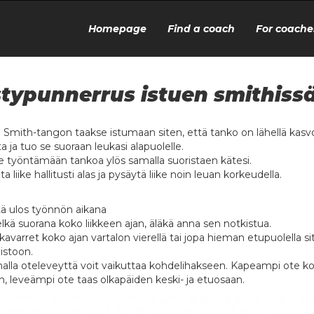
Homepage
Find a coach
For coache
typunnerrus istuen smithiss
u Smith-tangon taakse istumaan siten, että tanko on lähellä kasvo
a ja tuo se suoraan leukasi alapuolelle.
e työntämään tankoa ylös samalla suoristaen kätesi.
ta liike hallitusti alas ja pysäytä liike noin leuan korkeudella.
ä ulos työnnön aikana
elkä suorana koko liikkeen ajan, äläkä anna sen notkistua.
lkavarret koko ajan vartalon vierellä tai jopa hieman etupuolella 
istoon.
malla oteleveyttä voit vaikuttaa kohdelihakseen. Kapeampi ote k
n, leveämpi ote taas olkapäiden keski- ja etuosaan.