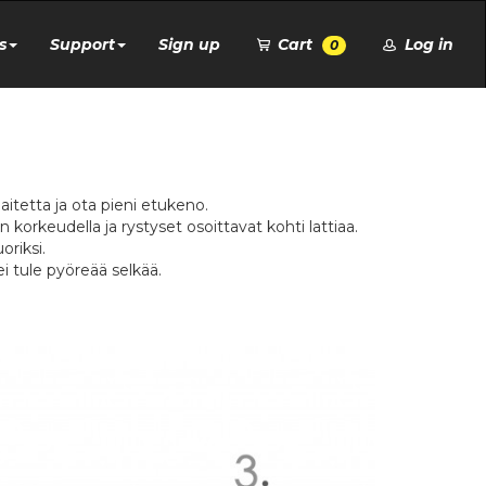
s
Support
Sign up
Cart
Log in
0
itetta ja ota pieni etukeno.
korkeudella ja rystyset osoittavat kohti lattiaa.
oriksi.
i tule pyöreää selkää.