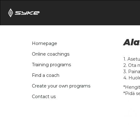
Ala
Homepage
Online coachings
1. Aset
Training programs
2. Ota 
3. Pain
Find a coach
4. Huol
Create your own programs
*Hengit
*Pidä s
Contact us