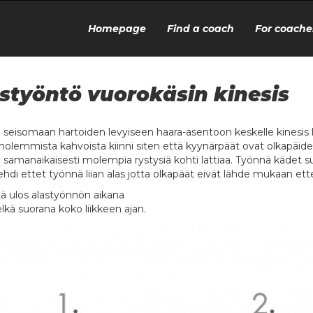
Homepage
Find a coach
For coache
styöntö vuorokäsin kinesis
u seisomaan hartoiden levyiseen haara-asentoon keskelle kinesis la
molemmista kahvoista kiinni siten että kyynärpäät ovat olkapäiden 
a samanaikaisesti molempia rystysiä kohti lattiaa. Työnnä kädet su
ehdi ettet työnnä liian alas jotta olkapäät eivät lähde mukaan ette
ä ulos alastyönnön aikana
elkä suorana koko liikkeen ajan.