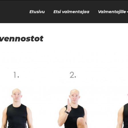
Etusivu
Etsi valmentajaa
Valmentajille
vennostot