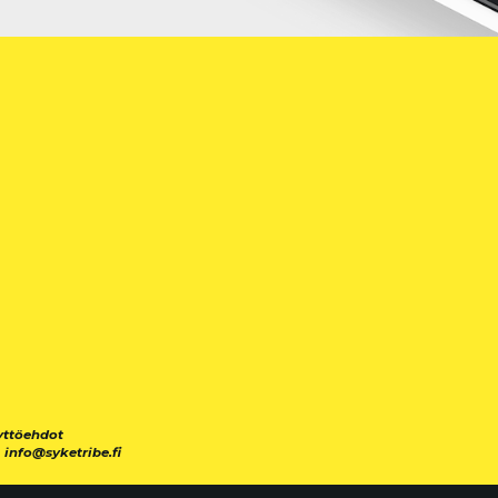
yttöehdot
|
info@syketribe.fi