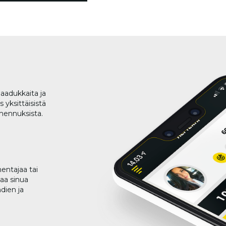
aadukkaita ja
 yksittäisistä
lmennuksista.
entajaa tai
taa sinua
dien ja