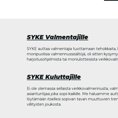
SYKE Valmentajille
SYKE auttaa valmentajia tuottamaan tehokkaita, l
monipuolisia valmennussisältöjä, oli sitten kysymys
harjoitusohjelmista tai moniulotteisista verkkova
SYKE Kuluttajille
Ei ole olemassa sellaista verkkovalmennusta, valm
asiantuntijaa joka sopii kaikille. Me haluamme aut
löytämään itsellesi sopivan tavan muuttuvien tren
villitysten joukosta.