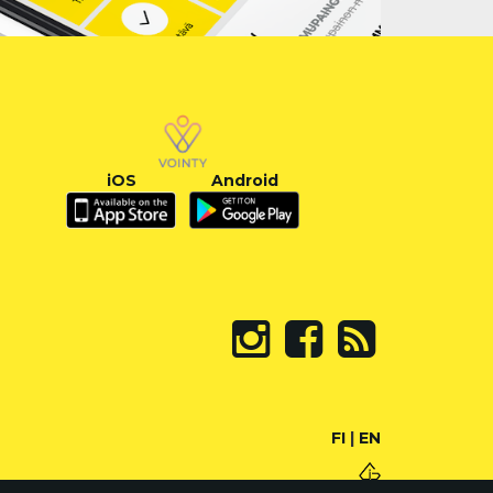
iOS
Android
FI
|
EN