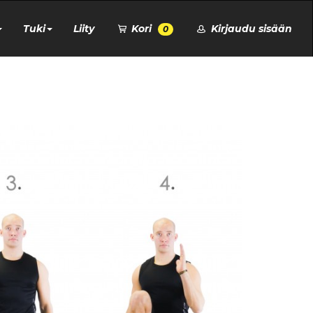
Tuki
Liity
Kori
Kirjaudu sisään
0