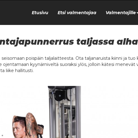
Etusivu
Etsi valmentajaa
Valmentajille
ntajapunnerrus taljassa alh
 seisomaan poispäin taljalaitteesta. Ota taljanaruista kiinni ja tu
e ojentamaan kyynärniveltä suoraksi ylös, jolloin kätesi menevät va
a liike hallitusti.