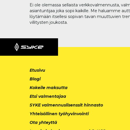
Ei ole olemassa sellaista verkkovalmennusta, valm
asiantuntijaa joka sopii kaikille. Me haluamme aut
löytämään itsellesi sopivan tavan muuttuvien tren
villitysten joukosta.
Etusivu
Blogi
Kokeile maksutta
Etsi valmentajaa
SYKE valmennuslisenssit hinnasto
Yhteisöllinen työhyvinvointi
Ota yhteyttä