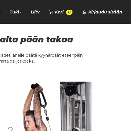
Tuki
Liity
Kori
Kirjaudu sisään
0
aalta pään takaa
o kädet lähelle päätä kyynärpäät eteenpäin.
rtalosi jatkeeksi.