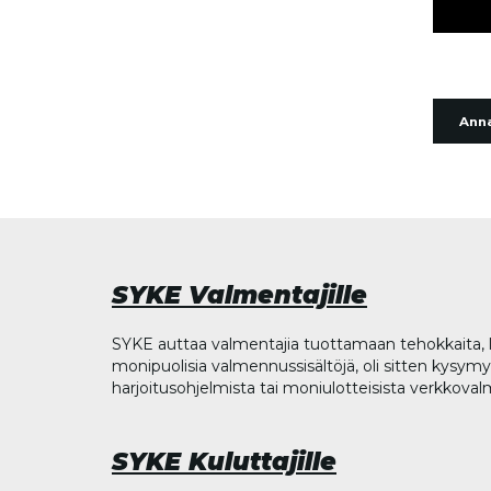
Anna
SYKE Valmentajille
SYKE auttaa valmentajia tuottamaan tehokkaita, l
monipuolisia valmennussisältöjä, oli sitten kysymys
harjoitusohjelmista tai moniulotteisista verkkova
SYKE Kuluttajille