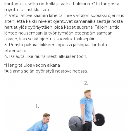
kantapäillä, selkä notkolla ja vatsa tiukkana. Ota tangosta
myötä- tai ristikkäisote.
2. Veto lähtee säärien läheltä. Tee vartalon suoraksi ojennus
siten, että kaikki nivelet ojentuvat samanaikaisesti ja nosta
hartiat ylös pyöräyttäen, pidä kädet suorana. Tällöin lantio
lähtee nousemaan ja työntymään eteenpäin samaan
aikaan, kun selkä ojentuu suoraksi taaksepäin.
3. Purista pakarat liikkeen lopussa ja kippaa lantiota
eteenpäin.
4. Palauta liike rauhallisesti alkuasentoon.
*Hengitä ulos vedon aikana
*Älä anna selän pyöristyä nostovaiheessa.