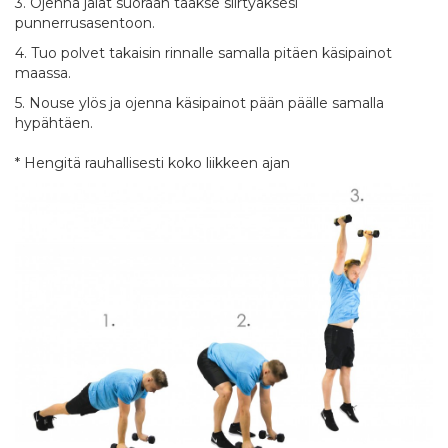
3. Ojenna jalat suoraan taakse siirtyäksesi
punnerrusasentoon.
4. Tuo polvet takaisin rinnalle samalla pitäen käsipainot
maassa.
5. Nouse ylös ja ojenna käsipainot pään päälle samalla
hypähtäen.
* Hengitä rauhallisesti koko liikkeen ajan