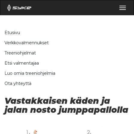
Togg
navig
Etusivu
Verkkovalmennukset
Treeniohjelmat
Etsi valmentajaa
Luo omia treeniohjelmia
Ota yhteyttä
Vastakkaisen käden ja
jalan nosto jumppapallolla