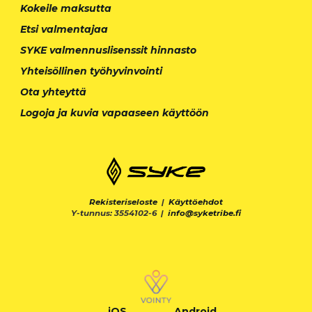
Kokeile maksutta
Etsi valmentajaa
SYKE valmennuslisenssit hinnasto
Yhteisöllinen työhyvinvointi
Ota yhteyttä
Logoja ja kuvia vapaaseen käyttöön
Rekisteriseloste
|
Käyttöehdot
Y-tunnus: 3554102-6 |
info@syketribe.fi
iOS
Android