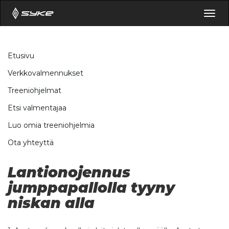
Togg
navig
Etusivu
Verkkovalmennukset
Treeniohjelmat
Etsi valmentajaa
Luo omia treeniohjelmia
Ota yhteyttä
Lantionojennus
jumppapallolla tyyny
niskan alla