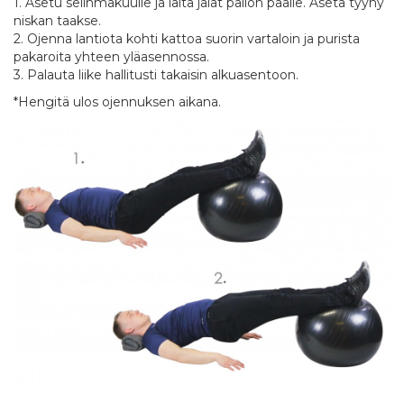
1. Asetu selinmakuulle ja laita jalat pallon päälle. Aseta tyyny
niskan taakse.
2. Ojenna lantiota kohti kattoa suorin vartaloin ja purista
pakaroita yhteen yläasennossa.
3. Palauta liike hallitusti takaisin alkuasentoon.
*Hengitä ulos ojennuksen aikana.