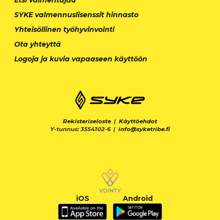
SYKE valmennuslisenssit hinnasto
Yhteisöllinen työhyvinvointi
Ota yhteyttä
Logoja ja kuvia vapaaseen käyttöön
Rekisteriseloste
|
Käyttöehdot
Y-tunnus: 3554102-6 |
info@syketribe.fi
iOS
Android