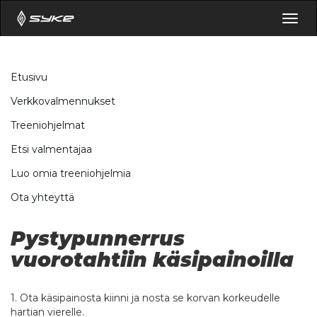
Togg
navig
Etusivu
Verkkovalmennukset
Treeniohjelmat
Etsi valmentajaa
Luo omia treeniohjelmia
Ota yhteyttä
Pystypunnerrus
vuorotahtiin käsipainoilla
1. Ota käsipainosta kiinni ja nosta se korvan korkeudelle
hartian vierelle.