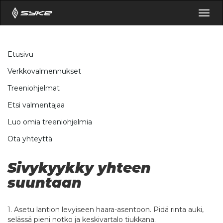
Togg
navig
Etusivu
Verkkovalmennukset
Treeniohjelmat
Etsi valmentajaa
Luo omia treeniohjelmia
Ota yhteyttä
Sivykyykky yhteen
suuntaan
1. Asetu lantion levyiseen haara-asentoon. Pidä rinta auki,
selässä pieni notko ja keskivartalo tiukkana.