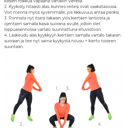
käsien roikkua vapaana vartalon vierellä.
2. Kyykisty hitaasti alas, kunnes reitesi ovat vaakatasossa.
Voit mennä myös syvemmälle, jos liikkuvuus antaa periksi.
3. Ponnista nyt itsesi takaisin ylös kiertäen lantiosta ja
ojentaen samalla käsiä suorana sivulle, jolloin olet
loppuasennossa vartalo suunnattuna etuviistoon.
4. Laskeudu alas kyykkyyn kiertäen samalla vartalo takaisin
suoraan ja tee nyt sama kyykystä nousu + kierto toiseen
suuntaan.