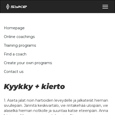
Togg
navig
Homepage
Online coachings
Training programs
Find a coach
Create your own programs
Contact us
Kyykky + kierto
1. Aseta jalat noin hartioiden leveydelle ja jalkaterät hieman
sivullepäin. Jännitä keskivartalo, vie rintakehää ulospäin, vie
alaselkä hieman notkolle ja suuntaa katse eteenpäin. Anna