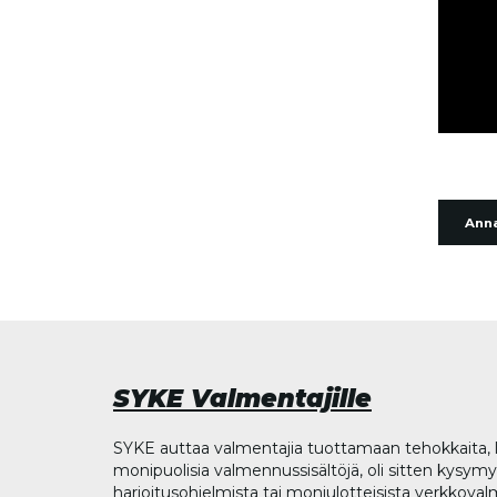
Anna
SYKE Valmentajille
SYKE auttaa valmentajia tuottamaan tehokkaita, l
monipuolisia valmennussisältöjä, oli sitten kysymys
harjoitusohjelmista tai moniulotteisista verkkova