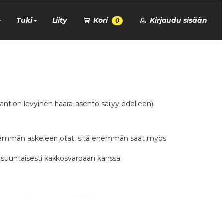
Tuki
Liity
Kori
Kirjaudu sisään
0
a lantion levyinen haara-asento säilyy edelleen).
 pidemmän askeleen otat, sitä enemmän saat myös
mansuuntaisesti kakkosvarpaan kanssa.