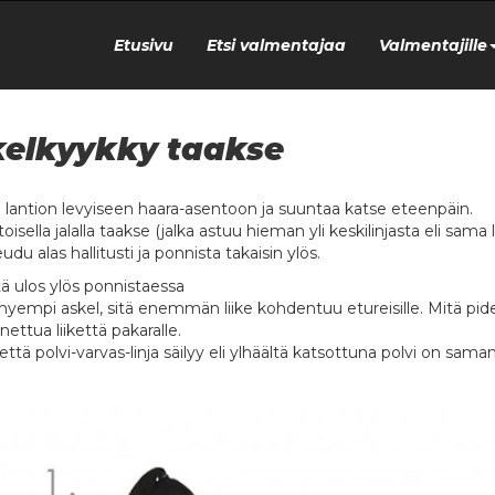
Etusivu
Etsi valmentajaa
Valmentajille
elkyykky taakse
u lantion levyiseen haara-asentoon ja suuntaa katse eteenpäin.
toisella jalalla taakse (jalka astuu hieman yli keskilinjasta eli sam
udu alas hallitusti ja ponnista takaisin ylös.
ä ulos ylös ponnistaessa
yhyempi askel, sitä enemmän liike kohdentuu etureisille. Mitä
ettua liikettä pakaralle.
 että polvi-varvas-linja säilyy eli ylhäältä katsottuna polvi on sa