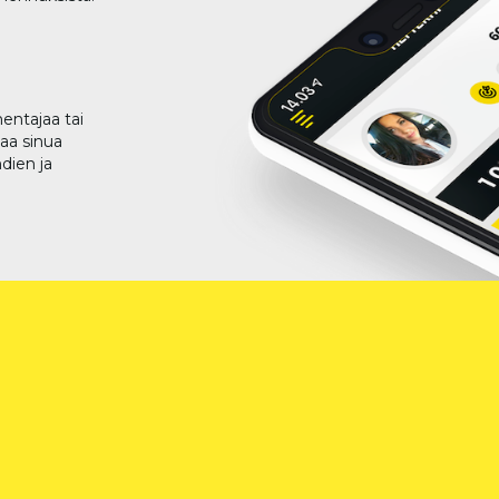
entajaa tai
taa sinua
dien ja