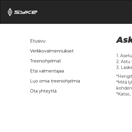
Ask
Etusivu
Verkkovalmennukset
1. Aset
Treeniohjelmat
2. Astu 
3. Laske
Etsi valmentajaa
*Hengit
Luo omia treeniohjelmia
*Mitä l
kohdenn
Ota yhteyttä
*Katso,