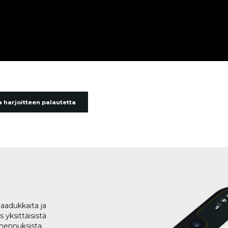
 harjoitteen palautetta
aadukkaita ja
 yksittäisistä
lmennuksista.