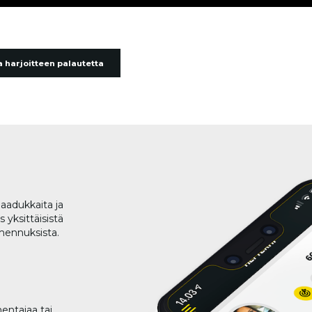
 harjoitteen palautetta
aadukkaita ja
 yksittäisistä
lmennuksista.
entajaa tai