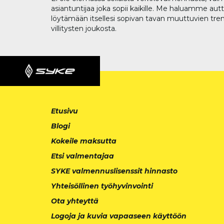
asiantuntijaa joka sopii kaikille. Me haluamme aut
löytämään itsellesi sopivan tavan muuttuvien tren
villitysten joukosta.
Etusivu
Blogi
Kokeile maksutta
Etsi valmentajaa
SYKE valmennuslisenssit hinnasto
Yhteisöllinen työhyvinvointi
Ota yhteyttä
Logoja ja kuvia vapaaseen käyttöön