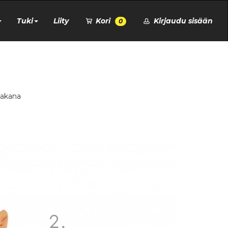
Tuki
Liity
Kori
Kirjaudu sisään
0
 takana