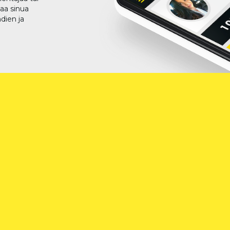
taa sinua
dien ja