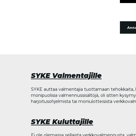
Anna
SYKE Valmentajille
SYKE auttaa valmentajia tuottamaan tehokkaita, l
monipuolisia valmennussisältöjä, oli sitten kysymys
harjoitusohjelmista tai moniulotteisista verkkova
SYKE Kuluttajille
Ei ole olemassa sellaista verkkovalmennusta, valm