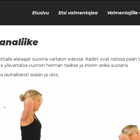
Etusivu
Etsi valmentajaa
Valmentajille
analiike
lattialla alaraajat suorina vartalon edessä. Kädet ovat ristissä pään
ista ylävartaloa vuoroin hieman taakse ja eteen selkä suorana
 rauhallisesti sisään ja ulos.