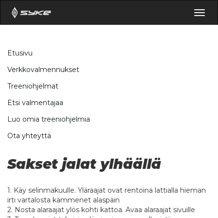
Togg
navig
Etusivu
Verkkovalmennukset
Treeniohjelmat
Etsi valmentajaa
Luo omia treeniohjelmia
Ota yhteyttä
Sakset jalat ylhäällä
1. Käy selinmakuulle. Yläraajat ovat rentoina lattialla hieman
irti vartalosta kämmenet alaspäin
2. Nosta alaraajat ylös kohti kattoa. Avaa alaraajat sivuille