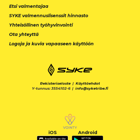
Etsi valmentajaa
SYKE valmennuslisenssit hinnasto
Yhteisöllinen työhyvinvointi
Ota yhteyttä
Logoja ja kuvia vapaaseen käyttöön
Rekisteriseloste
|
Käyttöehdot
Y-tunnus: 3554102-6 |
info@syketribe.fi
iOS
Android