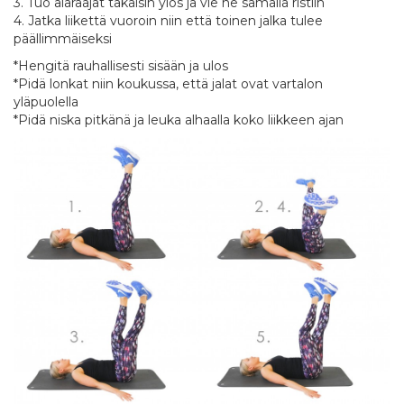
3. Tuo alaraajat takaisin ylös ja vie ne samalla ristiin
4. Jatka liikettä vuoroin niin että toinen jalka tulee
päällimmäiseksi
*Hengitä rauhallisesti sisään ja ulos
*Pidä lonkat niin koukussa, että jalat ovat vartalon
yläpuolella
*Pidä niska pitkänä ja leuka alhaalla koko liikkeen ajan