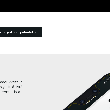
 harjoitteen palautetta
aadukkaita ja
 yksittäisistä
lmennuksista.