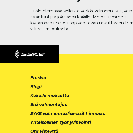
Ei ole olemassa sellaista verkkovalmennusta, valm
asiantuntijaa joka sopii kaikille. Me haluamme aut
löytämään itsellesi sopivan tavan muuttuvien tren
villitysten joukosta.
Etusivu
Blogi
Kokeile maksutta
Etsi valmentajaa
SYKE valmennuslisenssit hinnasto
Yhteisöllinen työhyvinvointi
Ota yhteyttä