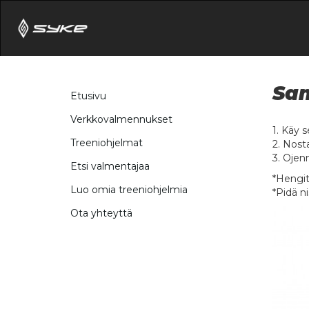
Sa
Etusivu
Verkkovalmennukset
1. Käy 
Treeniohjelmat
2. Nosta
3. Ojenn
Etsi valmentajaa
*Hengitä
Luo omia treeniohjelmia
*Pidä ni
Ota yhteyttä