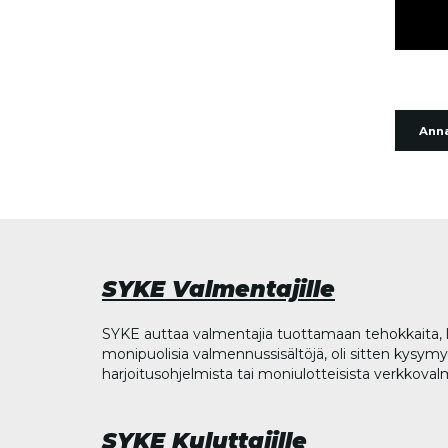
Anna
SYKE Valmentajille
SYKE auttaa valmentajia tuottamaan tehokkaita, l
monipuolisia valmennussisältöjä, oli sitten kysymys
harjoitusohjelmista tai moniulotteisista verkkova
SYKE Kuluttajille