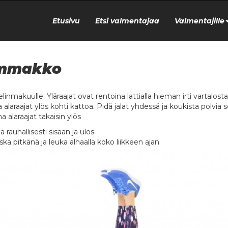
Etusivu
Etsi valmentajaa
Valmentajille
mmakko
selinmakuulle. Yläraajat ovat rentoina lattialla hieman irti vartal
 alaraajat ylös kohti kattoa. Pidä jalat yhdessä ja koukista polvia se
a alaraajat takaisin ylös
 rauhallisesti sisään ja ulos
ska pitkänä ja leuka alhaalla koko liikkeen ajan