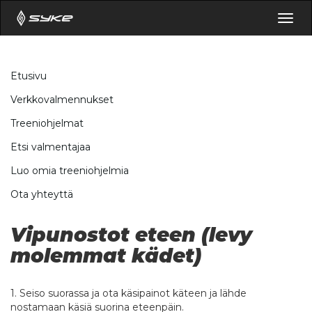
Togg
navig
Etusivu
Verkkovalmennukset
Treeniohjelmat
Etsi valmentajaa
Luo omia treeniohjelmia
Ota yhteyttä
Vipunostot eteen (levy
molemmat kädet)
1. Seiso suorassa ja ota käsipainot käteen ja lähde
nostamaan käsiä suorina eteenpäin.