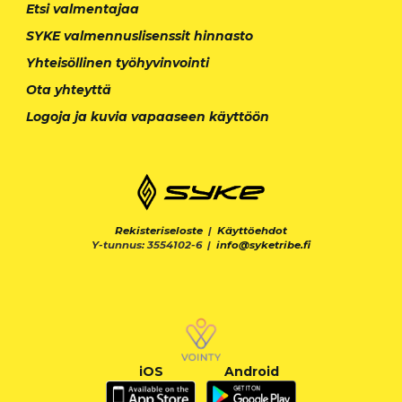
Etsi valmentajaa
SYKE valmennuslisenssit hinnasto
Yhteisöllinen työhyvinvointi
Ota yhteyttä
Logoja ja kuvia vapaaseen käyttöön
Rekisteriseloste
|
Käyttöehdot
Y-tunnus: 3554102-6 |
info@syketribe.fi
iOS
Android