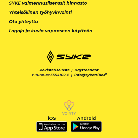
SYKE valmennuslisenssit hinnasto
Yhteisöllinen työhyvinvointi
Ota yhteyttä
Logoja ja kuvia vapaaseen käyttöön
Rekisteriseloste
|
Käyttöehdot
Y-tunnus: 3554102-6 |
info@syketribe.fi
iOS
Android