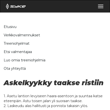
Togg
navig
Etusivu
Verkkovalmennukset
Treeniohjelmat
Etsi valmentajaa
Luo omia treeniohjelmia
Ota yhteyttä
Askelkyykky taakse ristiin
1. Asetu lantion levyiseen haara-asentoon ja suuntaa katse
eteenpäin. Astu toisen jalan yli suoraan taakse.
2. Laskeudu alas hallitusti ja ponnista takaisin ylös.