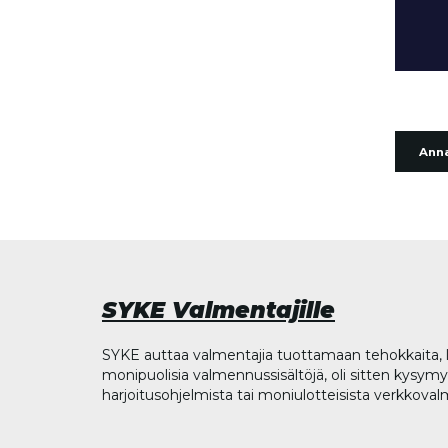
Anna
SYKE Valmentajille
SYKE auttaa valmentajia tuottamaan tehokkaita, l
monipuolisia valmennussisältöjä, oli sitten kysymys
harjoitusohjelmista tai moniulotteisista verkkova