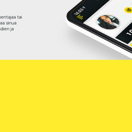
entajaa tai
taa sinua
dien ja