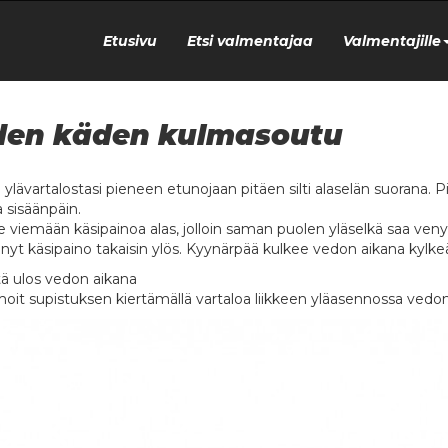
Etusivu
Etsi valmentajaa
Valmentajille
den käden kulmasoutu
u ylävartalostasi pieneen etunojaan pitäen silti alaselän suorana. 
a sisäänpäin.
e viemään käsipainoa alas, jolloin saman puolen yläselkä saa veny
 nyt käsipaino takaisin ylös. Kyynärpää kulkee vedon aikana kylkeä
ä ulos vedon aikana
oit supistuksen kiertämällä vartaloa liikkeen yläasennossa vedon