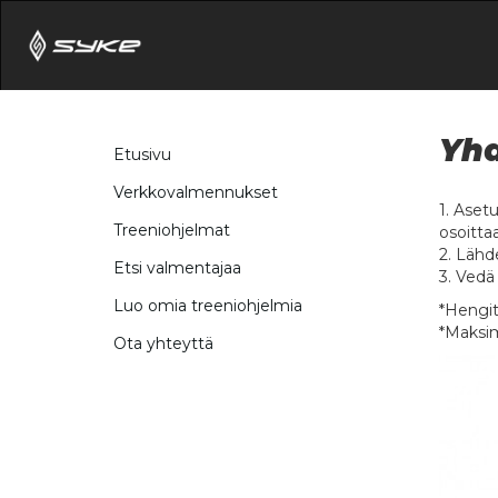
Yh
Etusivu
Verkkovalmennukset
1. Aset
Treeniohjelmat
osoitta
2. Lähd
Etsi valmentajaa
3. Vedä
Luo omia treeniohjelmia
*Hengit
*Maksim
Ota yhteyttä