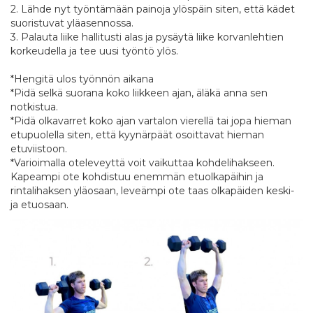
2. Lähde nyt työntämään painoja ylöspäin siten, että kädet
suoristuvat yläasennossa.
3. Palauta liike hallitusti alas ja pysäytä liike korvanlehtien
korkeudella ja tee uusi työntö ylös.
*Hengitä ulos työnnön aikana
*Pidä selkä suorana koko liikkeen ajan, äläkä anna sen
notkistua.
*Pidä olkavarret koko ajan vartalon vierellä tai jopa hieman
etupuolella siten, että kyynärpäät osoittavat hieman
etuviistoon.
*Varioimalla oteleveyttä voit vaikuttaa kohdelihakseen.
Kapeampi ote kohdistuu enemmän etuolkapäihin ja
rintalihaksen yläosaan, leveämpi ote taas olkapäiden keski-
ja etuosaan.