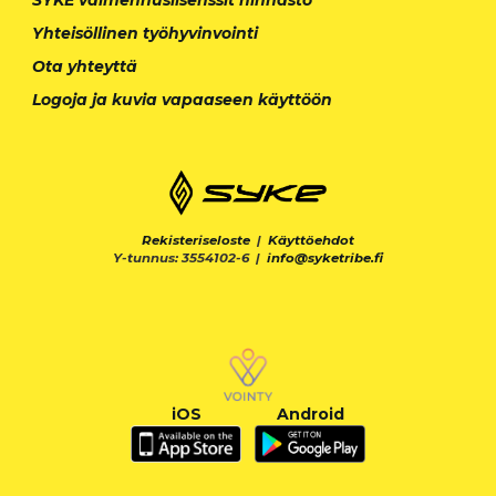
SYKE valmennuslisenssit hinnasto
Yhteisöllinen työhyvinvointi
Ota yhteyttä
Logoja ja kuvia vapaaseen käyttöön
Rekisteriseloste
|
Käyttöehdot
Y-tunnus: 3554102-6 |
info@syketribe.fi
iOS
Android